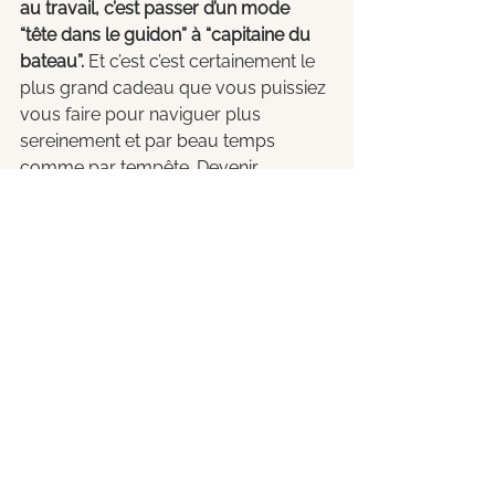
au travail, c’est passer d’un mode 
“tête dans le guidon” à “capitaine du 
bateau”.
 Et c’est c’est certainement le 
plus grand cadeau que vous puissiez 
vous faire pour naviguer plus 
sereinement et par beau temps 
comme par tempête. Devenir 
capitaine, c’est réfléchir à son avenir, 
se fixer des objectifs, se former pour 
les atteindre, tisser les réseaux pour 
opérer les changements, etc. Et oui, 
cela prend du temps et de l’énergie 
qu’il faudra dégager de vos journées 
déjà chargées. Mais gageons que 
cette compétence et les fruits qu’elle 
développe pourraient être utiles dans 
les mois et les années à venir. Peut-
être même qu’elle assurera 
davantage votre employabilité que 