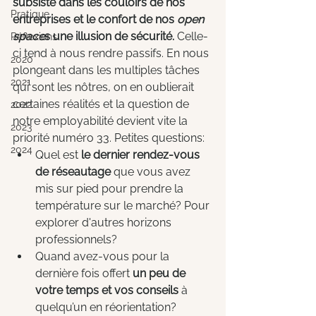
subsiste dans les couloirs de nos 
Pratique
entreprises et le confort de nos 
open 
space
s une illusion de sécurité.
 Celle-
Réflexions
ci tend à nous rendre passifs. En nous 
2020
plongeant dans les multiples tâches 
2021
qui sont les nôtres, on en oublierait 
certaines réalités et la question de 
2022
notre employabilité devient vite la 
2023
priorité numéro 33. Petites questions:
2024
Quel est 
le dernier rendez-vous 
de réseautage
 que vous avez 
mis sur pied pour prendre la 
température sur le marché? Pour 
explorer d'autres horizons 
professionnels?
Quand avez-vous pour la 
dernière fois offert 
un peu de 
votre temps et vos conseils
 à 
quelqu’un en réorientation? 