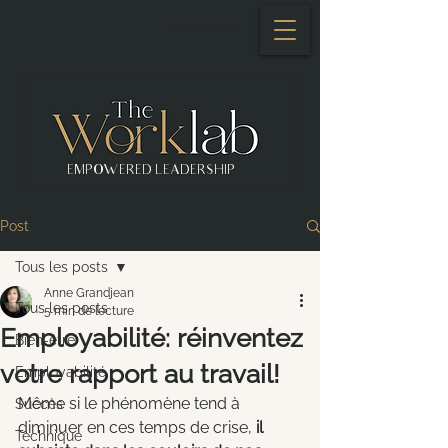
Se connecter
EMPOWERED LEADERSHIP
Post
Tous les posts
Anne Grandjean
Tous les posts
5 min de lecture
Employabilité: réinventez
Bien-être
votre rapport au travail!
Employabilité
Même si le phénomène tend à 
Succès
diminuer en ces temps de crise, 
il 
Technique