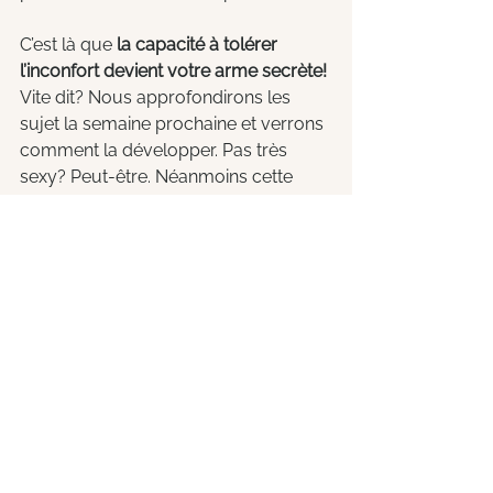
C’est là que 
la capacité à tolérer 
l’inconfort devient votre arme secrète!
Vite dit? Nous approfondirons les 
sujet la semaine prochaine et verrons 
comment la développer. Pas très 
sexy? Peut-être. Néanmoins cette 
capacité à l’auto-motivation est un 
des éléments clés qui distingue celles 
et ceux qui accomplissent plus que 
les autres, selon le Professeur 
Fischbach dans un article du HBR
“Effective self-motivation is 
one of the main things that 
distinguishes high-achieving 
professionals from everyone 
else.” Prof. Fishbach, 
HBR
.