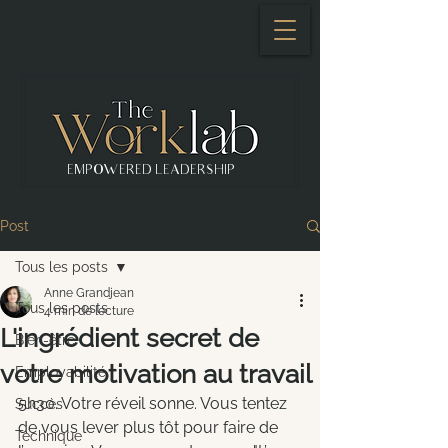
Se connecter
EMPOWERED LEADERSHIP
Post
Tous les posts
Anne Grandjean
Tous les posts
4 min de lecture
L'ingrédient secret de
Bien-être
votre motivation au travail
Employabilité
5h30. Votre réveil sonne. Vous tentez 
Succès
de vous lever plus tôt pour faire de 
Technique