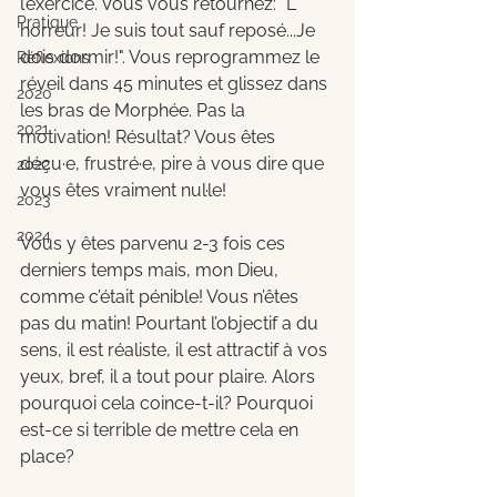
l’exercice. Vous vous retournez: "L’ 
Pratique
horreur! Je suis tout sauf reposé...Je 
dois dormir!". Vous reprogrammez le 
Réflexions
réveil dans 45 minutes et glissez dans 
2020
les bras de Morphée. Pas la 
2021
motivation! Résultat? Vous êtes 
déçu·e, frustré·e, pire à vous dire que 
2022
vous êtes vraiment nul·le!
2023
2024
Vous y êtes parvenu 2-3 fois ces 
derniers temps mais, mon Dieu, 
comme c’était pénible! Vous n’êtes 
pas du matin! Pourtant l’objectif a du 
sens, il est réaliste, il est attractif à vos 
yeux, bref, il a tout pour plaire. Alors 
pourquoi cela coince-t-il? Pourquoi 
est-ce si terrible de mettre cela en 
place?