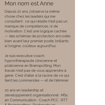
Mon nom est Anne
Depuis 20 ans, j'observe la même
chose chez les leaders qui me
consultent : ce qui résiste n'est pas un
manque de compétences, ni de
motivation. C'est une logique cachée
— des schémas de protection encodés
bien avant leur premier poste, brillants
à l'origine, coûteux aujourd'hui.
Je suis executive coach,
hypnothérapeute clinicienne et
praticienne en Brainspotting. Mon
travail n'est pas de vous apprendre à
gérer. C'est d'aller à la racine de ce qui
tient les commandes — et de l'éliminer.
20 ans en leadership et
développement organisationnel · MSc
en Communication · Coach PCC · RTT