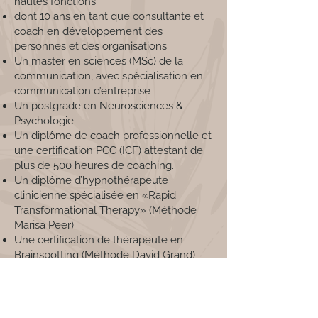
hautes fonctions
dont 10 ans en tant que consultante et
coach en développement des
personnes et des organisations
Un master en sciences (MSc)
de la
communication, avec spécialisation en
communication d’entreprise
Un postgrade en Neurosciences &
Psychologie
Un diplôme de coach professionnelle et
une certification PCC (ICF) attestant de
plus de 500 heures de coaching.
Un diplôme d’hypnothérapeute
clinicienne spécialisée en «
Rapid
Transformational Therapy
» (Méthode
Marisa Peer)
Une certification de thérapeute en
Brainspotting (Méthode David Grand)
Des années de conduite du
changement en tant que cheffe de
projet et programmes (PMP, PMI), puis