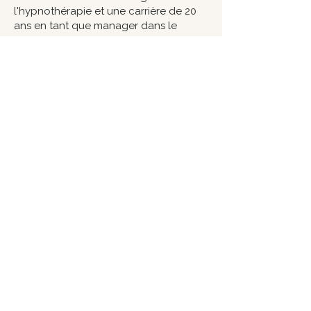
l'hypnothérapie et une carrière de 20
ans en tant que manager dans le
monde de l'entreprise et plus tard en
tant que directrice dans le
développement personnel et
organisationnel. Orientée objectifs et
pragmatique, je crois que nous
sommes toutes et tous ici pour grandir,
et je vous guide dans ce sens avec
respect et attention.
Débarrassez-vous du
mauvais côté de votre
perfectionnisme et
boostez votre