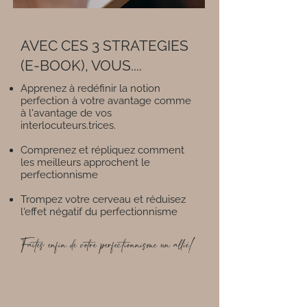
AVEC CES 3 STRATEGIES
(E-BOOK), VOUS....
Apprenez à redéfinir la notion
perfection à votre avantage comme
à l'avantage de vos
interlocuteurs.trices.
Comprenez et répliquez comment
les meilleurs approchent le
perfectionnisme
Trompez votre cerveau et réduisez
l'effet négatif du perfectionnisme
Faites enfin de votre perfectionnisme un allié!