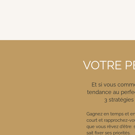
VOTRE P
Et si vous comme
tendance au perfe
3 stratégies
Gagnez en temps et en 
court et ​rapprochez-vo
que vous rêvez d'être: so
sait fixer ses priorités.