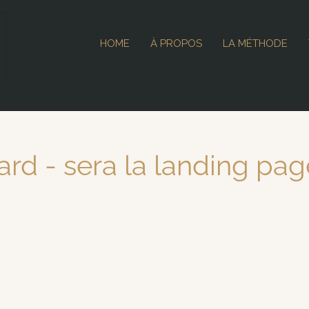
HOME
À PROPOS
LA MÉTHODE
ard - sera la landing pa