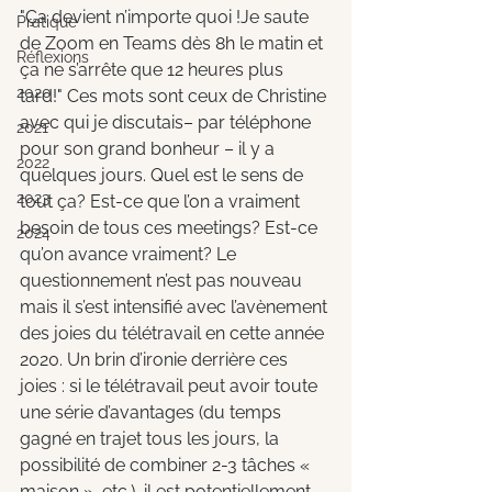
"Ça devient n’importe quoi !Je saute 
Pratique
de Zoom en Teams dès 8h le matin et 
Réflexions
ça ne s’arrête que 12 heures plus 
2020
tard!" Ces mots sont ceux de Christine 
avec qui je discutais– par téléphone 
2021
pour son grand bonheur – il y a 
2022
quelques jours. Quel est le sens de 
2023
tout ça? Est-ce que l’on a vraiment 
besoin de tous ces meetings? Est-ce 
2024
qu’on avance vraiment? Le 
questionnement n’est pas nouveau 
mais il s’est intensifié avec l’avènement 
des joies du télétravail en cette année 
2020. Un brin d’ironie derrière ces 
joies : si le télétravail peut avoir toute 
une série d’avantages (du temps 
gagné en trajet tous les jours, la 
possibilité de combiner 2-3 tâches « 
maison », etc.), il est potentiellement 