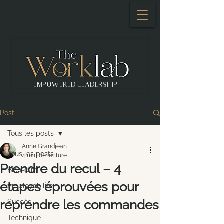
Se connecter
EMPOWERED LEADERSHIP
Post
Tous les posts
Anne Grandjean
Tous les posts
4 min de lecture
Prendre du recul – 4
Bien-être
étapes éprouvées pour
Employabilité
reprendre les commandes
Succès
Technique