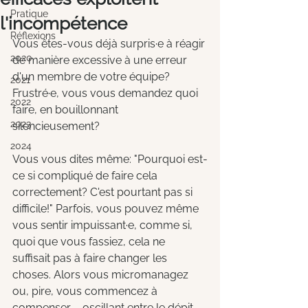
Pratique
l'incompétence
Réflexions
Vous êtes-vous déjà surpris·e à réagir 
2020
de manière excessive à une erreur 
d'un membre de votre équipe? 
2021
Frustré·e, vous vous demandez quoi 
2022
faire, en bouillonnant 
2023
silencieusement?
2024
Vous vous dites même: "Pourquoi est-
ce si compliqué de faire cela 
correctement? C'est pourtant pas si 
difficile!" Parfois, vous pouvez même 
vous sentir impuissant·e, comme si, 
quoi que vous fassiez, cela ne 
suffisait pas à faire changer les 
choses. Alors vous micromanagez 
ou, pire, vous commencez à 
compenser – oscillant entre le dépit 