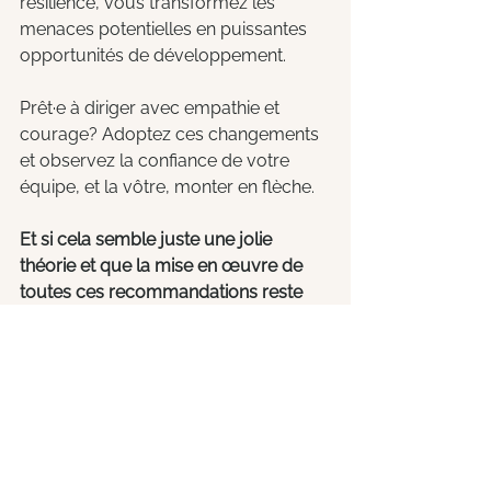
résilience, vous transformez les 
menaces potentielles en puissantes 
opportunités de développement.
Prêt·e à diriger avec empathie et 
courage? Adoptez ces changements 
et observez la confiance de votre 
équipe, et la vôtre, monter en flèche.
Et si cela semble juste une jolie 
théorie et que la mise en œuvre de 
toutes ces recommandations reste 
encore intimidante, il est peut-être 
temps de s'attaquer au problème à 
sa racine
. Les doutes dont nous 
avons discuté ici sont l'une des 
nombreuses caractéristiques de ce 
que nous appelons le syndrome de 
l'imposteur. 