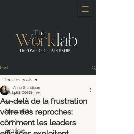
Se connecter
EMPOWERED LEADERSHIP
Post
Tous les posts
Anne Grandjean
Tous les posts
4 min de lecture
Au-delà de la frustration
Bien-être
voire des reproches:
Employabilité
comment les leaders
Succès
Technique
efficaces exploitent