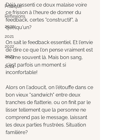
Déjà ressenti ce doux malaise voire 
Pratique
ce frisson à l'heure de donner du 
Réflexions
feedback, certes "constructif", à 
2020
quelqu'un?
2021
On sait le feedback essentiel. Et l'envie 
2022
de dire ce que l'on pense vraiment est 
2023
même souvent là. Mais bon sang, 
c'est parfois un moment si 
2024
inconfortable! 
Alors on l'adoucit, on l'étouffe dans ce 
bon vieux "sandwich" entre deux 
tranches de flatterie, ou on finit par le 
lisser tellement que la personne ne 
comprend pas le message, laissant 
les deux parties frustrées. Situation 
familière?