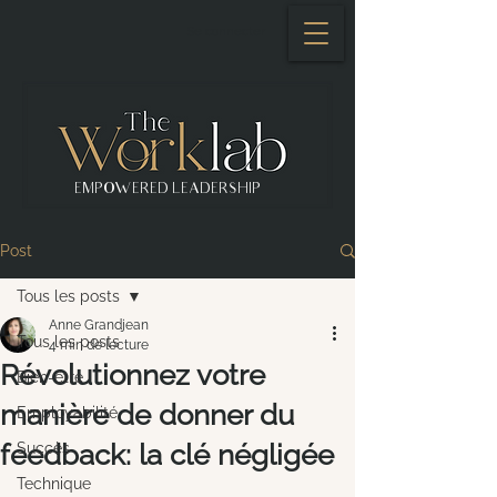
Se connecter
EMPOWERED LEADERSHIP
Post
Tous les posts
Anne Grandjean
Tous les posts
4 min de lecture
Révolutionnez votre
Bien-être
manière de donner du
Employabilité
feedback: la clé négligée
Succès
Technique