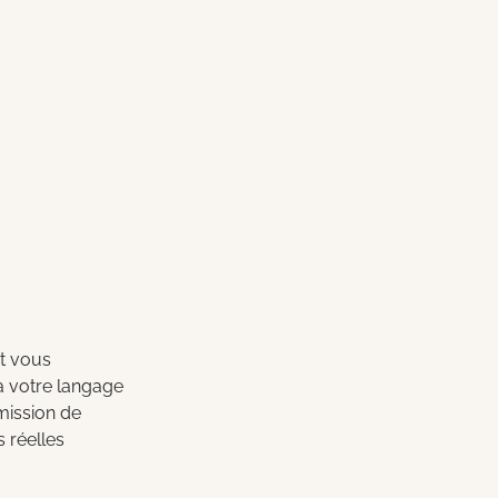
t vous 
 à votre langage 
mission de 
s réelles 