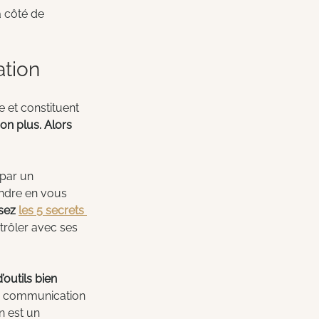
à côté de 
ation
e et constituent 
on plus. Alors 
par un 
endre en vous 
sez 
les 5 secrets 
trôler avec ses 
outils bien 
a communication 
n est un 