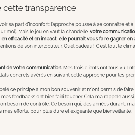
e cette transparence
oir sa part d’inconfort: l’approche pousse à se connaître et à 
r moi). Mais le jeu en vaut la chandelle: 
votre communication
 efficacité et en impact, elle pourrait vous faire gagner en a
ntentions de son interlocuteur. Quel cadeau!  C'est tout le climat
liant de votre communication.
 Mes trois clients ont tous vu l’inté
ultats concrets avérés en suivant cette approche pour les prem
ppelé ce principe à mon bon souvenir et m’ont permis de faire 
mes feedbacks ont bien failli toucher. Cela m’a rappelé aussi 
n besoin de contrôle. Ce besoin qui, des années durant, m’
s mes efforts, pour plus dure et exigeante que bienveillante.