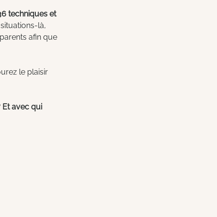
36 techniques et 
situations-là, 
sparents afin que 
rez le plaisir 
 Et avec qui 