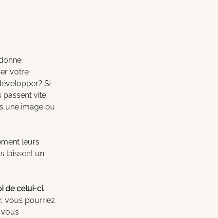
 donne.
er votre 
développer? Si 
 passent vite 
ans une image ou 
ement leurs 
s laissent un 
de celui-ci. 
r, vous pourriez 
s vous 