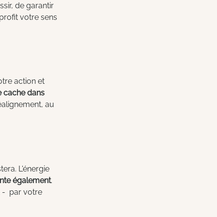
ir, de garantir 
rofit votre sens 
tre action et 
e cache dans 
éalignement, au 
tera. L'énergie 
ente également
.  
-  par votre 