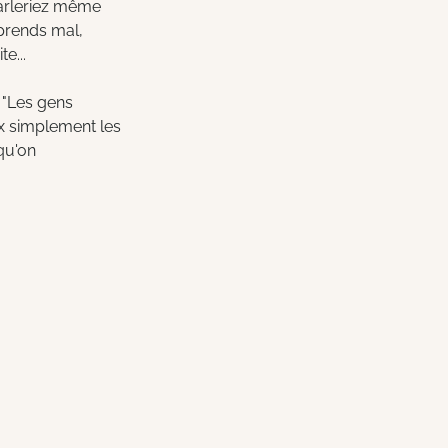
parleriez même 
prends mal, 
e...
 "Les gens 
ux simplement les 
qu'on 