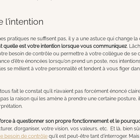
 l’intention
s pratiques ne suffisent pas, il y a une astuce qui change la
st quelle est votre intention lorsque vous communiquez
. Lâch
votre besoin de contrôle ou permettre à votre collègue de se 
hance d'être énoncées lorsqu'on prend un poste, nos intentions
 elles se mêlent à votre personnalité et tendent à vous figer d
ous fait le constat qu’il n’avaient pas forcément énoncé clair
pas la raison qui les amène à prendre une certaine posture, il
prétation.
force à questionner son propre fonctionnement et le pourquoi 
rer, d’organiser, votre vision, vos valeurs, etc.  Et là, bien sû
re besoin de contrôle
 qu’il est peut-être tant d'interroger. Mai