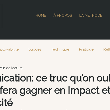
HOME
À PROPOS
LA MÉTHODE
ployabilité
Succès
Technique
Pratique
Réf
min de lecture
024
ation: ce truc qu’on oub
 fera gagner en impact e
ité