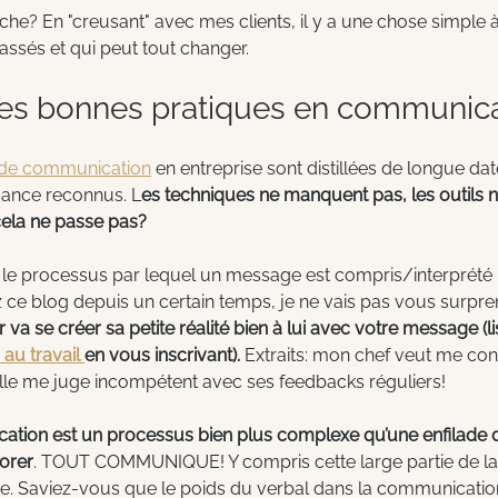
oche? En "creusant" avec mes clients, il y a une chose simple 
passés et qui peut tout changer.
des bonnes pratiques en communic
 de communication
 en entreprise sont distillées de longue dat
mance reconnus. L
es techniques ne manquent pas, les outils n
 cela ne passe pas?
le processus par lequel un message est compris/interprété 
ez ce blog depuis un certain temps, je ne vais pas vous surpr
 va se créer sa petite réalité bien à lui avec votre message (li
au travail 
en vous inscrivant). 
Extraits: mon chef veut me con
lle me juge incompétent avec ses feedbacks réguliers! 
ation est un processus bien plus complexe qu’une enfilade d’
orer
. TOUT COMMUNIQUE! Y compris cette large partie de l
cite. Saviez-vous que le poids du verbal dans la communicatio