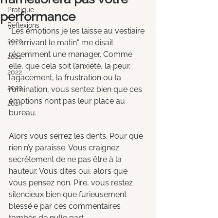
Pratique
performance
Réflexions
"Les émotions je les laisse au vestiaire 
2020
en arrivant le matin" me disait 
récemment une manager. Comme 
2021
elle, que cela soit l’anxiété, la peur, 
2022
l’agacement, la frustration ou la 
2023
rumination, vous sentez bien que ces 
émotions n’ont pas leur place au 
2024
bureau.
Alors vous serrez les dents. Pour que 
rien n’y paraisse. Vous craignez 
secrètement de ne pas être à la 
hauteur. Vous dites oui, alors que 
vous pensez non. Pire, vous restez 
silencieux bien que furieusement 
blessé·e par ces commentaires 
tombés de nulle part.