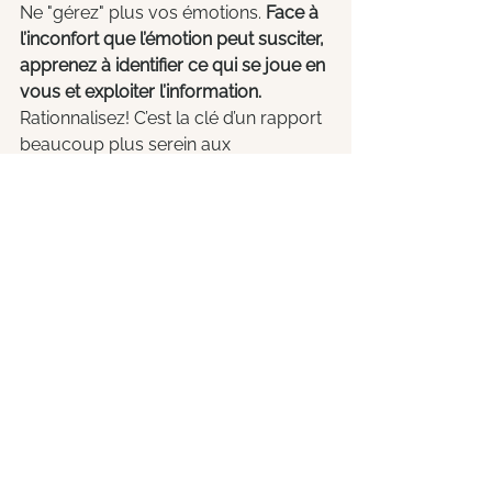
Ne "gérez" plus vos émotions. 
Face à 
l’inconfort que l’émotion peut susciter, 
apprenez à identifier ce qui se joue en 
vous et exploiter l’information. 
Rationnalisez! C’est la clé d’un rapport 
beaucoup plus serein aux 
vicissitudes de la vie en entreprise et 
d’une réelle assise (cf. 
les 5 secrets
)!
Bon, je n’ai pas besoin de vous dire 
qu’à la regarder de près, une fois ou 
l’autre l’émotion vous submergera. Et 
vous aurez l’impression que c’est pire 
que de la ravaler. 
Je n’ai pas besoin de vous dire non 
plus que cela peut amener de 
sérieuses remises en question 
professionnelles. 