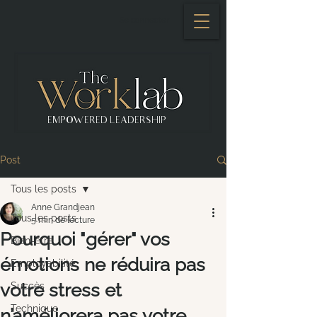
Se connecter
EMPOWERED LEADERSHIP
Post
Tous les posts
Anne Grandjean
Tous les posts
5 min de lecture
Pourquoi "gérer" vos
Bien-être
émotions ne réduira pas
Employabilité
votre stress et
Succès
Technique
n’améliorera pas votre