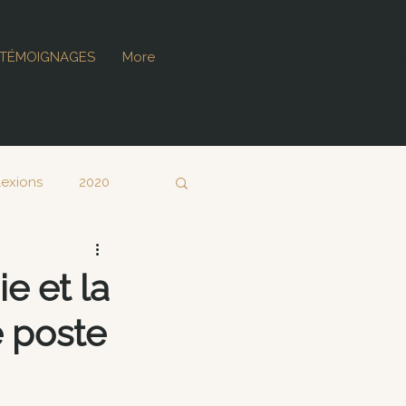
TÉMOIGNAGES
More
S
lexions
2020
ie et la
e poste