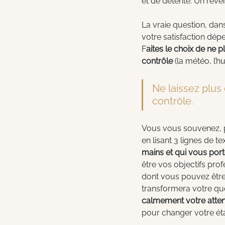
et de détente. Un révei
La vraie question, dans
votre satisfaction dé
F
aites le choix de ne 
contrôle
 (la météo, l’
Ne laissez plus
contrôle.
Vous vous souvenez, pl
en lisant 3 lignes de te
mains et qui vous port
être vos objectifs prof
dont vous pouvez être s
transformera votre quo
calmement votre atten
pour changer votre état