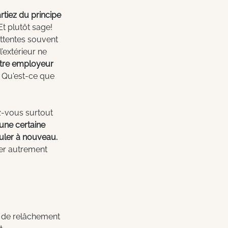
rtiez du principe 
Et plutôt sage! 
ttentes souvent 
’extérieur ne 
otre employeur 
 
Qu'est-ce que 
z-vous surtout 
une certaine 
culer à nouveau.
er autrement 
e de relâchement 