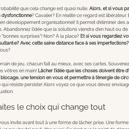
probabilité que cela change est quasi nulle. 
Alors, et si vous pa
n dysfonctionne
? Cavalier? En réalité ce regard est libérateur. 
en développement organisationnel! Il permet d’éliminer des a
. Abandonnez l’idée que la solutions viendra d’en haut ou de l
 "bonnes surprises"! Non? À la place? 
Et si vous regardiez v
ltant·e? Avec cette saine distance face à ses imperfections?
vous?
rrain de jeu, chacun fait au mieux, avec ses cartes. Souvene
s vôtres en main! 
Lâcher l’idée que les choses doivent être d’
n blocage, une tension en vous et permettre à l’énergie de cir
 qui résiste persiste! Alors voyez ce que vous devez envisag
uation.
faites le choix qui change tout
vous invite avant tout à une forme de lâcher prise. Une form