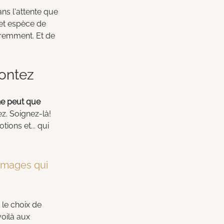
ns l'attente que 
et espèce de 
éremment. Et de 
contez
 ne peut que 
z. Soignez-là! 
ons et... qui 
 images qui 
 le choix de 
oilà aux 