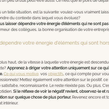
l un peu brutal peut-être aussi. Ce n’est que le point de dépar
 un telle situation, est la suivante: voulez-vous vraiment laiss
pendre du contexte dans lequel vous évoluez?
plus laisser dépendre votre énergie d’éléments qui ne sont pas
humeur des collègues, la bonne organisation de votre entreprise
 dépendre votre énergie d'éléments qui sont hors
us haut, de la vitesse à laquelle votre énergie est descend
xte? 
Apprenez à diriger votre attention uniquement sur ce qui 
e.
Ce qui vous motive,
 vos 
objectifs
, ce qui compte pour vous
essionnels! Mettez également votre attention sur le positif, ce
atisfait·e, reconnaissant·e. Le reste n’existe pas. Ou plus. C'e
tidien. 
Si le réflexe de voir le négatif revient, observez-le et
tion sur quelque chose de plus porteur.
 Revenez encore et to
 intérieur.