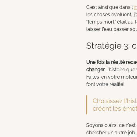
C'est ainsi que dans l'
i
les choses évoluent, j
"temps mort" était au
laisser l'eau passer so
Stratégie 3: 
Une fois la réalité rec
changer.
 L’histoire qu
Faites-en votre moteur
font votre réalité!
Choisissez l'his
créent les émoti
Soyons clairs, ce n’est
chercher un autre job. 