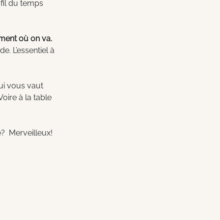
fil du temps 
iment où on va.
e. L’essentiel à 
i vous vaut 
oire à la table 
?  Merveilleux! 