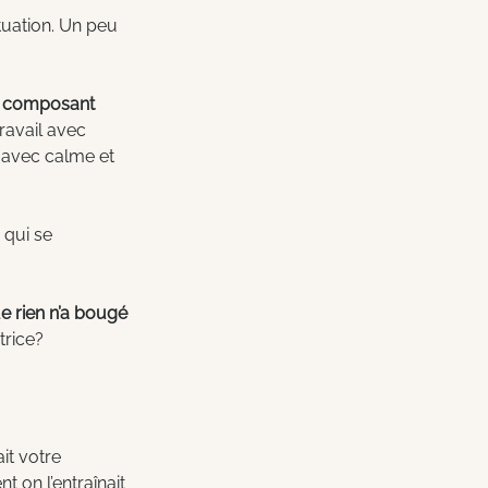
ituation. Un peu 
en composant 
ravail avec 
 avec calme et 
qui se 
 rien n’a bougé 
trice?
ait votre 
 on l’entraînait 