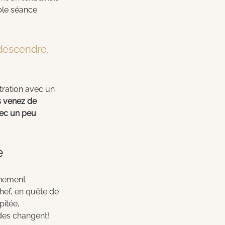
ble séance 
descendre, 
tration avec un 
 venez de 
vec un peu 
e
chement 
hef, en quête de 
pitée, 
des changent! 