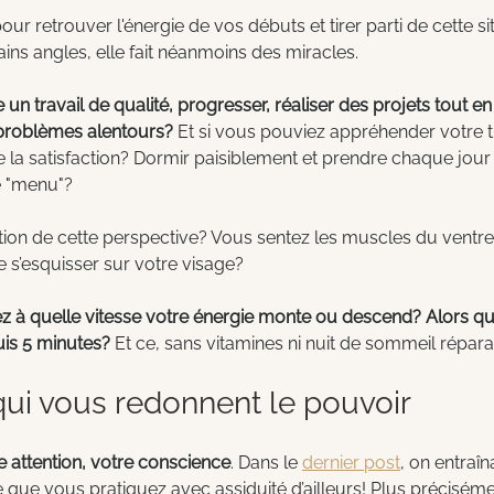
pour retrouver l'énergie de vos débuts et tirer parti de cette s
ins angles, elle fait néanmoins des miracles.
e un travail de qualité, progresser, réaliser des projets tout 
problèmes alentours?
 Et si vous pouviez appréhender votre t
 la satisfaction? Dormir paisiblement et prendre chaque jour
le "menu"?
ion de cette perspective? Vous sentez les muscles du ventre 
e s’esquisser sur votre visage?
 à quelle vitesse votre énergie monte ou descend? Alors que
uis 5 minutes?
 Et ce, sans vitamines ni nuit de sommeil répara
 qui vous redonnent le pouvoir
e attention, votre conscience
. Dans le 
dernier post
, on entraîn
 que vous pratiquez avec assiduité d’ailleurs! Plus précisément