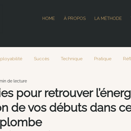
HOME
À PROPOS
LA MÉTHODE
ployabilité
Succès
Technique
Pratique
Réf
min de lecture
024
ies pour retrouver l’énerg
on de vos débuts dans c
 plombe