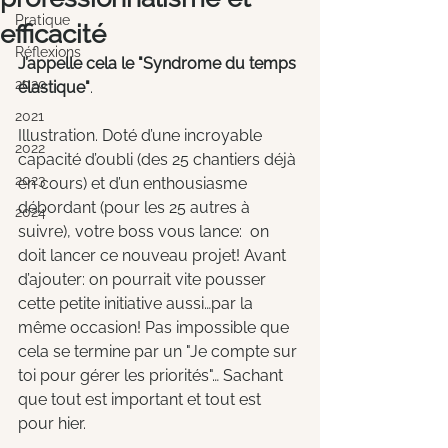
Pratique
efficacité
Réflexions
J’appelle cela le "Syndrome du temps 
2020
élastique"
.
2021
Illustration. Doté d’une incroyable 
2022
capacité d’oubli (des 25 chantiers déjà 
2023
en cours) et d’un enthousiasme 
débordant (pour les 25 autres à 
2024
suivre), votre boss vous lance:  on 
doit lancer ce nouveau projet! Avant 
d’ajouter: on pourrait vite pousser 
cette petite initiative aussi…par la 
même occasion! Pas impossible que 
cela se termine par un "Je compte sur 
toi pour gérer les priorités"… Sachant 
que tout est important et tout est 
pour hier.