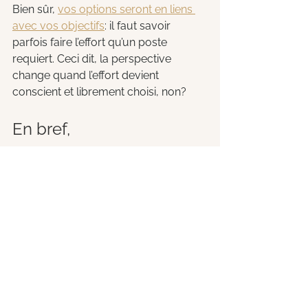
Bien sûr, 
vos options seront en liens 
avec vos objectifs
: il faut savoir 
parfois faire l’effort qu’un poste 
requiert. Ceci dit, la perspective 
change quand l’effort devient 
conscient et librement choisi, non?
En bref,
Ne vous laissez pas ébranler par le 
Syndrome du temps élastique de 
votre boss
. Prenez les choses en 
main et développez des solutions 
chiffrées et rationnelles "gagnant-
gagnant". Pour ce faire, les 3 leviers 
de solutions ci-dessous vous seront 
des plus utiles! 
Je veux les 3 leviers et les exemples pratiques!