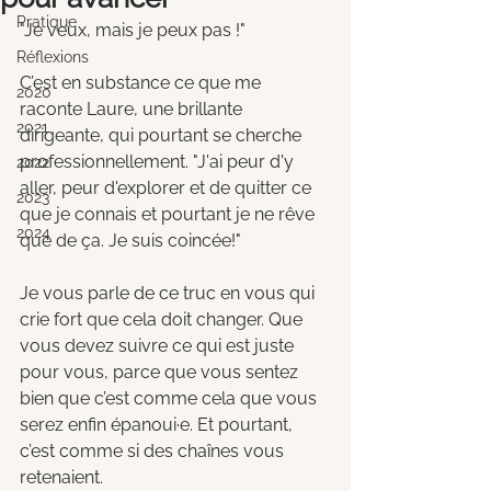
Pratique
"Je veux, mais je peux pas !"
Réflexions
C’est en substance ce que me 
2020
raconte Laure, une brillante 
2021
dirigeante, qui pourtant se cherche 
professionnellement. "J'ai peur d'y 
2022
aller, peur d'explorer et de quitter ce 
2023
que je connais et pourtant je ne rêve 
2024
que de ça. Je suis coincée!"
Je vous parle de ce truc en vous qui 
crie fort que cela doit changer. Que 
vous devez suivre ce qui est juste 
pour vous, parce que vous sentez 
bien que c’est comme cela que vous 
serez enfin épanoui·e. Et pourtant, 
c’est comme si des chaînes vous 
retenaient.