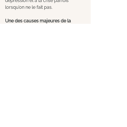
dépression et à la crise parfois 
lorsqu’on ne le fait pas. 
Une des causes majeures de la 
difficulté à être soi-même et suivre sa 
voie est la crainte de compromettre 
des liens et mettre en péril votre 
besoin d’appartenance
. Or, si le besoin 
est bien réel, l’enjeu derrière des liens 
en péril est bien moindre qu’il ne l'était 
lorsque vous étiez enfant ou 
adolescent·e, une époque où 
appartenir était quasiment une 
question de survie. 
Mieux, c'est bien 
dans la vulnérabilité de devenir 
davantage soi-même que les liens se 
créent et se renforcent!
 Prenez de la 
hauteur, donnez-vous de la 
perspective et soignez les liens qui 