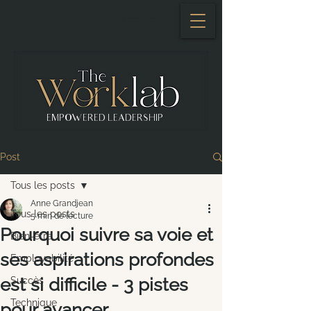
Se connecter
EMPOWERED LEADERSHIP
Post
Tous les posts
Anne Grandjean
Tous les posts
5 min de lecture
Pourquoi suivre sa voie et
Bien-être
ses aspirations profondes
Employabilité
est si difficile - 3 pistes
Succès
Technique
pour avancer