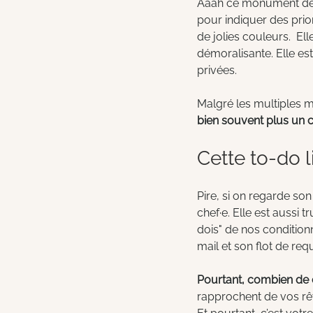
Aaah ce monument de la
pour indiquer des prior
de jolies couleurs.  El
démoralisante. Elle es
privées.
Malgré les multiples mé
bien souvent plus un 
Cette to-do li
Pire, si on regarde son
chef·e. Elle est aussi t
dois" de nos conditio
mail et son flot de req
Pourtant, combien de c
rapprochent de vos rêve