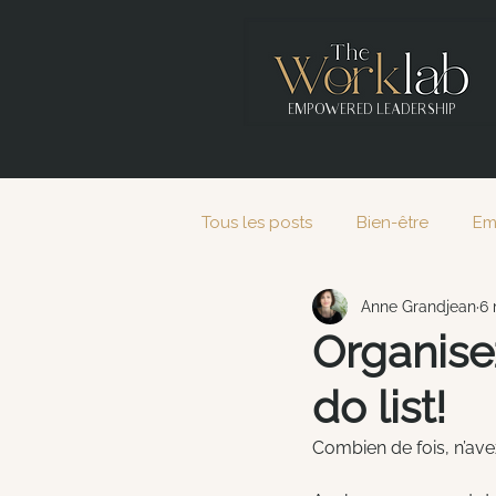
EMPOWERED LEADERSHIP
Tous les posts
Bien-être
Em
Anne Grandjean
6 
2021
2022
2023
2
Organisez
do list!
Combien de fois, n’avez