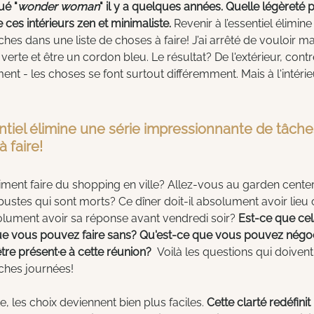
ué "
wonder woman
" il y a quelques années. Quelle légèreté p
es intérieurs zen et minimaliste.
 Revenir à l’essentiel élimine
es dans une liste de choses à faire! J’ai arrêté de vouloir maî
 verte et être un cordon bleu. Le résultat? De l'extérieur, contr
t - les choses se font surtout différemment. Mais à l'intérie
entiel élimine une série impressionnante de tâch
à faire!
ment faire du shopping en ville? Allez-vous au garden cente
ustes qui sont morts? Ce dîner doit-il absolument avoir lieu
bsolument avoir sa réponse avant vendredi soir? 
Est-ce que cel
e vous pouvez faire sans? Qu'est-ce que vous pouvez négoc
re présent·e à cette réunion?  
Voilà les questions qui doiven
iches journées!
, les choix deviennent bien plus faciles. 
Cette clarté redéfinit l