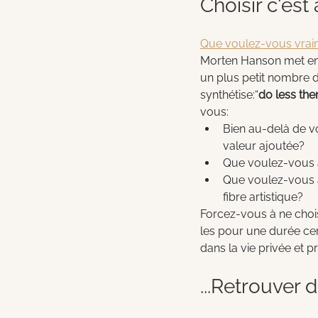
Choisir c'est
Que voulez-vous vraim
Morten Hanson met en 
un plus petit nombre de
synthétise:“
do less th
vous:
Bien au-delà de v
valeur ajoutée?
Que voulez-vous a
Que voulez-vous ac
fibre artistique?
Forcez-vous à ne chois
les pour une durée cer
dans la vie privée et p
...Retrouver 