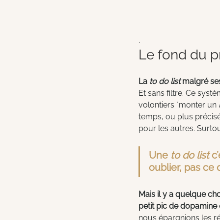
,
Le fond du 
La 
to do list 
malgré ses
Et sans filtre. Ce systè
volontiers "monter un 
temps, ou plus précisé
pour les autres. Surtou
Une 
to do list
 c
oublier, pas ce 
Mais il y a quelque ch
petit pic de dopamine q
nous épargnions les ré