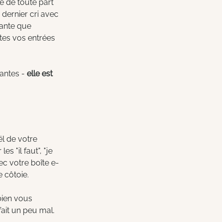
e de toute part 
dernier cri avec 
sante que 
tes vos entrées 
antes - 
elle est 
ël de votre 
s "il faut", "je 
c votre boîte e-
e côtoie.
ien vous 
ait un peu mal. 