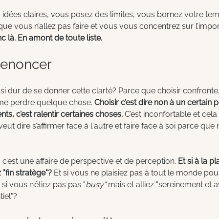
idées claires, vous posez des limites, vous bornez votre te
que vous n’allez pas faire et vous vous concentrez sur l’impor
 là. En amont de toute liste.
 renoncer
i dur de se donner cette clarté? Parce que choisir confronte. C
me perdre quelque chose. 
Choisir c’est dire non à un certain 
nts, c’est ralentir certaines choses.
 C’est inconfortable et cela
 veut dire s’affirmer face à l'autre et faire face à soi parce qu
’est une affaire de perspective et de perception. 
Et si à la pl
 "fin stratège"? 
Et si vous ne plaisiez pas à tout le monde pou
si vous n’êtiez pas pas "
busy"
 mais et alliez "sereinement et 
tiel"?