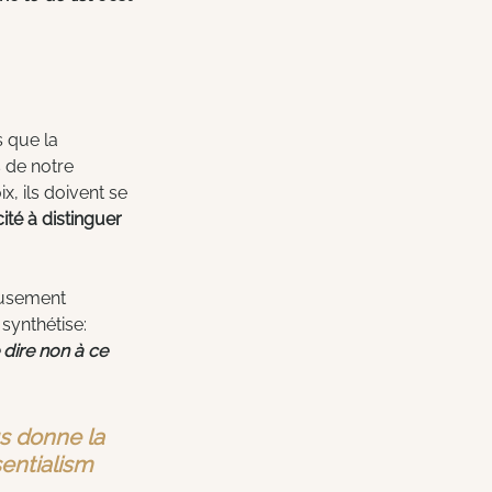
 que la 
 de notre 
, ils doivent se 
té à distinguer 
eusement 
 synthétise: 
 dire non à ce 
us donne la 
sentialism