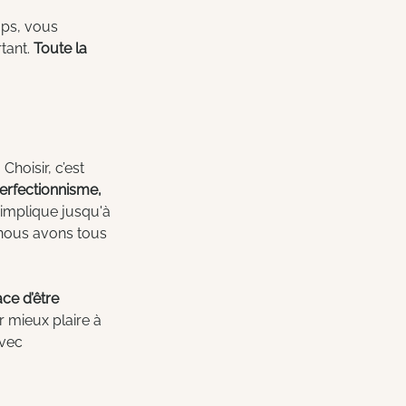
mps, vous 
tant. 
Toute la 
hoisir, c’est 
perfectionnisme, 
 implique jusqu'à 
e nous avons tous 
ace d’être 
r mieux plaire à 
avec 