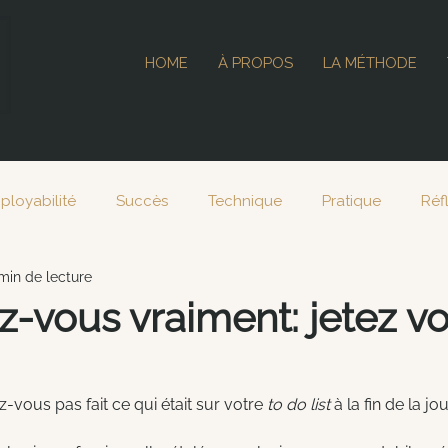
HOME
À PROPOS
LA MÉTHODE
ployabilité
Succès
Technique
Pratique
Réf
min de lecture
024
-vous vraiment: jetez vo
-vous pas fait ce qui était sur votre 
to do list 
à la fin de la jo