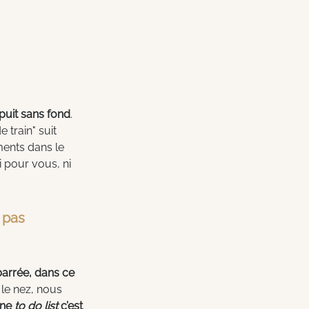
 puit sans fond
. 
 train" suit 
ments dans le 
 pour vous, ni 
 pas 
barrée, dans ce 
le nez, nous 
ne 
to do list
 c’est 