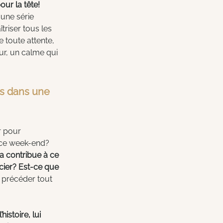
our la tête! 
 une série 
triser tous les 
e toute attente, 
ur, un calme qui 
es dans une 
r pour 
 ce week-end? 
a contribue à ce 
ier? Est-ce que 
t précéder tout 
’histoire, lui 