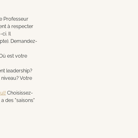
le Professeur 
nt à respecter 
i. Il 
mpte). Demandez-
Où est votre 
nt leadership?
 niveau? Votre 
ul!
 Choisissez-
 a des "saisons" 