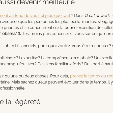
 aussi devenir meilleur·e
ent au fond de vous et plus que tout 
? Dans 
Great at work
, 
evidence que les personnes les plus performantes, s'engage
 priorités et se concentrent sur la bonne exécution de celles-c
en obsess
” (faites-moins puis concentrez-vous sur ce qui co
os objectifs annuels, pour quoi voulez-vous être reconnu·e? 
tteindre? L’expertise? La compréhension globale? Un excelle
complir/cultiver? Des liens familiaux forts? Du sport à haut
ir qu'une ou deux choses. Pour cela, 
prenez le temps du rec
taine. Mais sachez qu’elle peuvent évoluer dans le temps. Il y
rofessionnelle.
de la légéreté