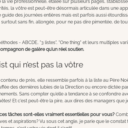
 vie professionnelle, étalée sur plusieurs pages, stabilossé
ités, la vôtre est peut-être désormais articulée dans une app 
le guide des journées entières mais est parfois aussi étourdis
t surtout sans fin, allongée, pour ne pas dire pimentée, de tou
thodes - ABCDE, "3 listes", "One thing" et leurs multiples vari
compagnon de galère qu’un réel soutien.
st qui n’est pas la vôtre
 contenu de près, elle ressemble parfois à la liste au Père No
ruffée des dernières lubies de la Direction ou encore dictée par le
nnements. Sans compter qu’elle a tendance à se confondre ave
uêtes! Et c'est peut-être la pire, aux dires des managers que j
es tâches sont-elles vraiment essentielles pour vous? 
Comb
s et aspirations? Vu sous cet angle, je parie que le constat f