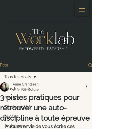
Se connecter
EMPOWERED LEADERSHIP
Post
Tous les posts
Anne Grandjean
Tous les posts
4 min de lecture
3 pistes pratiques pour
Bien-être
retrouver une auto-
Employabilité
discipline à toute épreuve
Succès
Technique
Aucune envie de vous écrire ces 