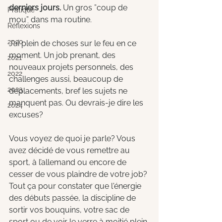
derniers jours.
 Un gros ”coup de 
Pratique
mou” dans ma routine. 
Réflexions
2020
J’ai plein de choses sur le feu en ce 
moment. Un job prenant, des 
2021
nouveaux projets personnels, des 
2022
challenges aussi, beaucoup de 
2023
déplacements, bref les sujets ne 
manquent pas. Ou devrais-je dire les 
2024
excuses?
Vous voyez de quoi je parle? Vous 
avez décidé de vous remettre au 
sport, à l’allemand ou encore de 
cesser de vous plaindre de votre job? 
Tout ça pour constater que l'énergie 
des débuts passée, la discipline de 
sortir vos bouquins, votre sac de 
sport ou de voir le verre à moitié plein 