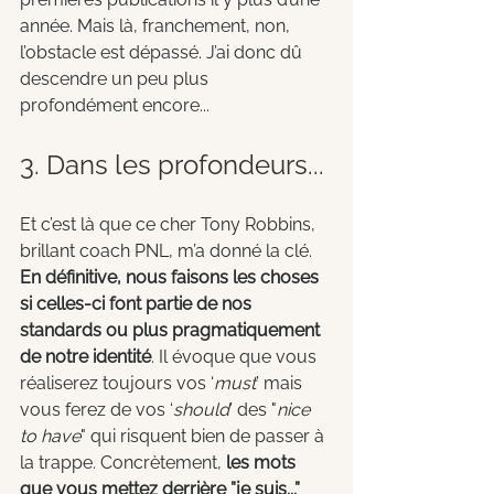
année. Mais là, franchement, non, 
l’obstacle est dépassé. J’ai donc dû 
descendre un peu plus 
profondément encore...
3. Dans les profondeurs...
Et c’est là que ce cher Tony Robbins, 
brillant coach PNL, m’a donné la clé. 
En définitive, nous faisons les choses 
si celles-ci font partie de nos 
standards ou plus pragmatiquement 
de notre identité
. Il évoque que vous 
réaliserez toujours vos ‘
must
’ mais 
vous ferez de vos ‘
should
’ des "
nice 
to have
" qui risquent bien de passer à 
la trappe. Concrètement,
 les mots 
que vous mettez derrière ”je suis...” 