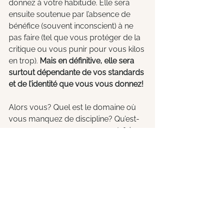
donnez à votre habitude. Elle sera 
ensuite soutenue par l’absence de 
bénéfice (souvent inconscient) à ne 
pas faire (tel que vous protéger de la 
critique ou vous punir pour vous kilos 
en trop). 
Mais en définitive, elle sera 
surtout dépendante de vos standards 
et de l’identité que vous vous donnez!
Alors vous? Quel est le domaine où 
vous manquez de discipline? Qu’est-
ce que vous ne parvenez pas à faire 
ou cesser de faire de manière aussi 
conséquente que souhaité? Etes-
vous vraiment "un fumeur" ou "une 
impatiente"?
L’enjeu est de taille. Jim Rohn disait : 
"
Nous souffrons tous de l'une des 